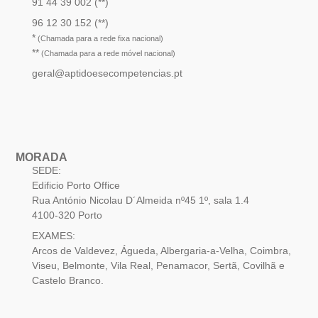
91 44 39 002 (**)
96 12 30 152 (**)
*
(Chamada para a rede fixa nacional)
**
(Chamada para a rede móvel nacional)
geral@aptidoesecompetencias.pt
MORADA
SEDE:
Edificio Porto Office
Rua António Nicolau D´Almeida nº45 1º, sala 1.4
4100-320 Porto
EXAMES:
Arcos de Valdevez, Águeda, Albergaria-a-Velha, Coimbra,
Viseu, Belmonte, Vila Real, Penamacor, Sertã, Covilhã e
Castelo Branco.